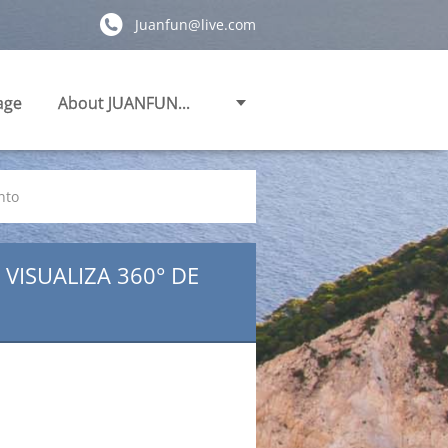
Juanfun@live.com
age
About JUANFUN...
nto
VISUALIZA 360° DE