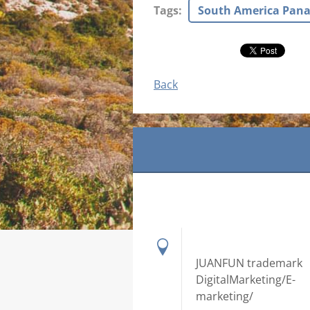
Tags
:
South America Pana
Back
JUANFUN trademark
DigitalMarketing/E-
marketing/