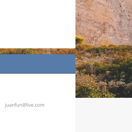
juanfun@
live.com