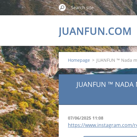
JUANFUN.COM
Homepage
>
JUANFUN ™ Nada más
JUANFUN ™ NADA M
07/06/2025 11:08
https://www.instagram.com/