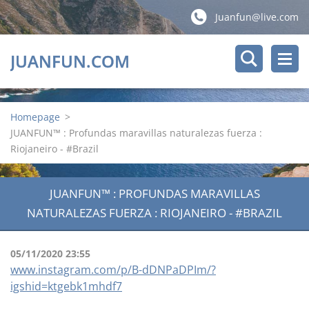
Juanfun@live.com
JUANFUN.COM
Homepage
>
JUANFUN™ : Profundas maravillas naturalezas fuerza :
Riojaneiro - #Brazil
JUANFUN™ : PROFUNDAS MARAVILLAS
NATURALEZAS FUERZA : RIOJANEIRO - #BRAZIL
05/11/2020 23:55
www.instagram.com/p/B-dDNPaDPIm/?
igshid=ktgebk1mhdf7