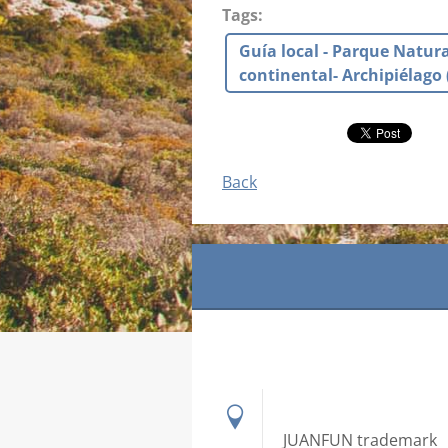
Tags
:
Guía local - Parque Natur
continental- Archipiélago (
Back
JUANFUN trademark