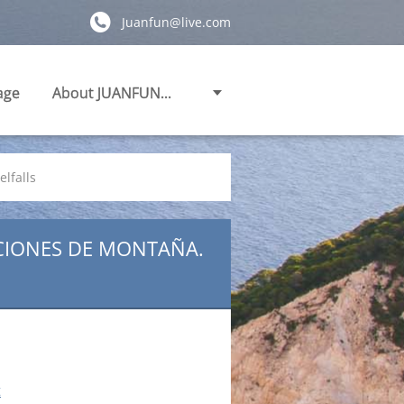
Juanfun@live.com
age
About JUANFUN...
lfalls
ACIONES DE MONTAÑA.
t