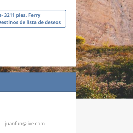
 3211 pies. Ferry
Destinos de lista de deseos
juanfun@
live.com