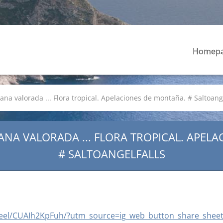
Homep
a valorada ... Flora tropical. Apelaciones de montaña. # Saltoange
NA VALORADA ... FLORA TROPICAL. APEL
# SALTOANGELFALLS
reel/CUAIh2KpFuh/?utm_source=ig_web_button_share_shee